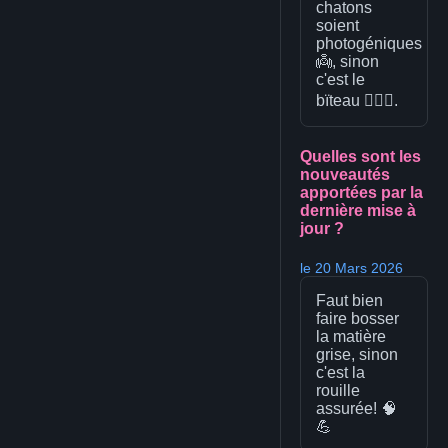
chatons
soient
photogéniques
👼, sinon
c'est le
bïteau 🤦🏻‍♂️.
Quelles sont les
nouveautés
apportées par la
dernière mise à
jour ?
le 20 Mars 2026
Faut bien
faire bosser
la matière
grise, sinon
c'est la
rouille
assurée! 🧠
💪