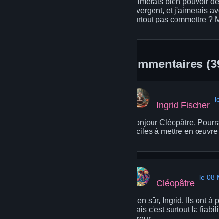
j'aimerais bien pouvoir dét
divergent, et j'aimerais a
surtout pas commettre ? M
Commentaires (3
l
Ingrid Fischer
Bonjour Cléopâtre, Pourra
faciles à mettre en œuvre
le 08
Cléopâtre
Bien sûr, Ingrid. Ils ont à
mais c'est surtout la fiab
erreur.