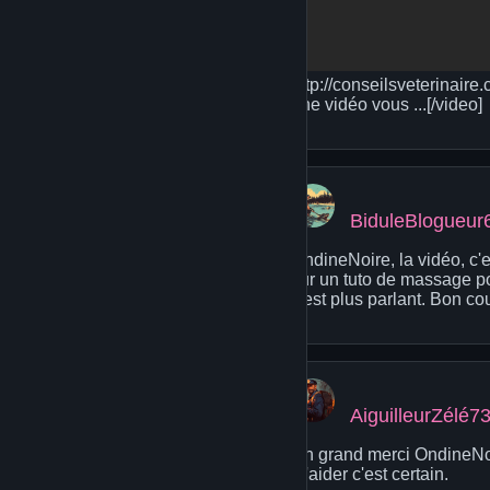
http://conseilsveterinaire
une vidéo vous ...[/video]
BiduleBlogueur
OndineNoire, la vidéo, c'es
sur un tuto de massage po
c'est plus parlant. Bon cou
AiguilleurZélé7
Un grand merci OndineNoir
m'aider c'est certain.