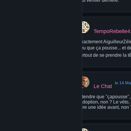
faut vérifier derrière.
TempoRebelle4
Exactement AiguilleurZélé73
peu que ça pousse... et d
surtout de se prendre la t
le 14 Ma
Le Chat
Attendre que "çapousse", c
l'adoption, non ? Le véto,
faire une idée avant, non 