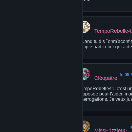
TempoRebelle4
Quand tu dis "onm'aconfié
simple particulier qui aid
le 09
Cléopâtre
TempoRebelle41, c'est un
proposée pour l'aider, ma
interrogations. Je veux ju
l
MissFrizzle90