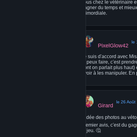
vous chez le vétérinaire e
gagner du temps et mieux 
primordiale.
le
PixelGlow42
Je suis d'accord avec Miss
tu peux faire, c'est prend
dont on parlait plus haut)
avoir à les manipuler. En 
le 26 Août
Girard
L'idée des photos au véto
premier avis, c'est du ga
le jeu. 🤔