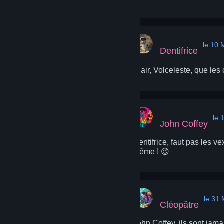
le 10 
Dentifrice
Clair, Volceleste, que les 
le 
John Coffey
Dentifrice, faut pas les ve
même ! 😉
le 31
Cléopâtre
John Coffey, ils sont jama