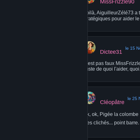
MissFrizzle90
Voilà, AiguilleurZélé73 a 
stratégiques pour aider le
le 15 
Dictee31
C'est pas faux MissFrizzle
Juste de quoi l'aider, quoi
le 25
Cléopâtre
Ok, ok, Pigée la colombe 
Des clichés... point barre.