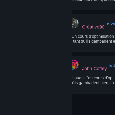
le 2
Créative90
« En cours d'optimisation 
Et tant qu'ils gambadent e
le 
John Coffey
Ah ouais, "en cours d'opti
qu'ils gambadent bien, c'es