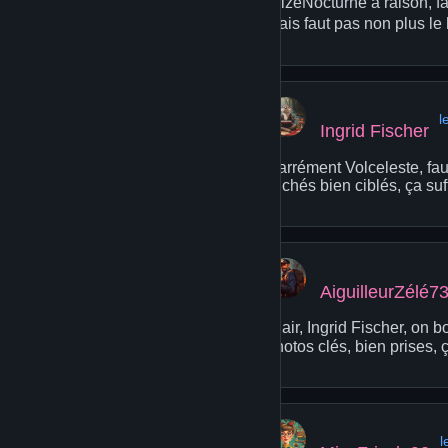
AlizéNocturne a raison, fa
mais faut pas non plus le 
l
Ingrid Fischer
Carrément Volceleste, fau
clichés bien ciblés, ça su
AiguilleurZélé7
Clair, Ingrid Fischer, on
photos clés, bien prises, 
l