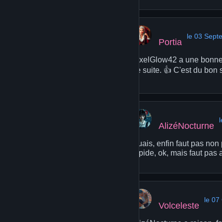
le 03 Sept
Portia
PixelGlow42 a une bonne i
de suite. 👍 C'est du bon s
AlizéNocturne
Ouais, enfin faut pas non 
rapide, ok, mais faut pas 
le 07
Volceleste