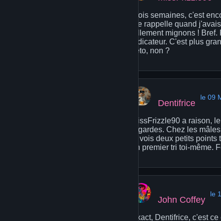
Trois semaines, c'est enc
me rappelle quand j'avais
tellement mignons ! Bref. 
indicateur. C'est plus gra
véto, non ?
le 09 
Dentifrice
MissFrizzle90 a raison, le
regardes. Chez les mâles, 
tu vois deux petits points 
un premier tri toi-même. F
le 
John Coffey
Exact, Dentifrice, c'est ce 