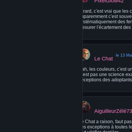
PixelGlow42
Girard, c'est vrai que les 
apparemment c'est souvent
systématiquement des feme
mesurer l'écartement des or
le 13 Ma
Le Chat
Bah, les couleurs, c'est 
C'est pas une science exac
déceptions des adoptants
AiguilleurZélé7
Le Chat a raison, faut pas
des exceptions à toutes le