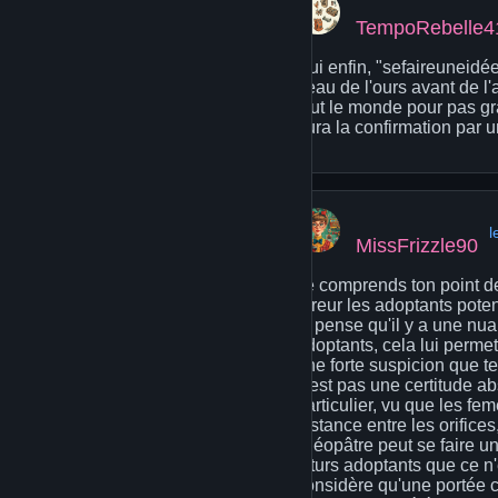
TempoRebelle4
Oui enfin, "sefaireuneidée
peau de l'ours avant de l'
tout le monde pour pas gr
aura la confirmation par 
l
MissFrizzle90
Je comprends ton point de
erreur les adoptants pote
je pense qu'il y a une nua
adoptants, cela lui perme
une forte suspicion que te
n'est pas une certitude a
particulier, vu que les fe
distance entre les orifice
Cléopâtre peut se faire u
futurs adoptants que ce n'
considère qu'une portée c