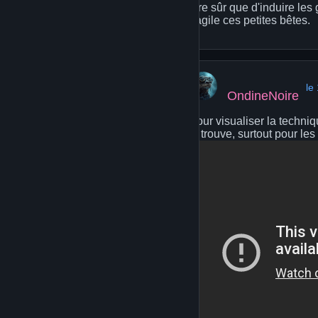
être sûr que d'induire les
fragile ces petites bêtes.
le
OndineNoire
Pour visualiser la techniq
je trouve, surtout pour les