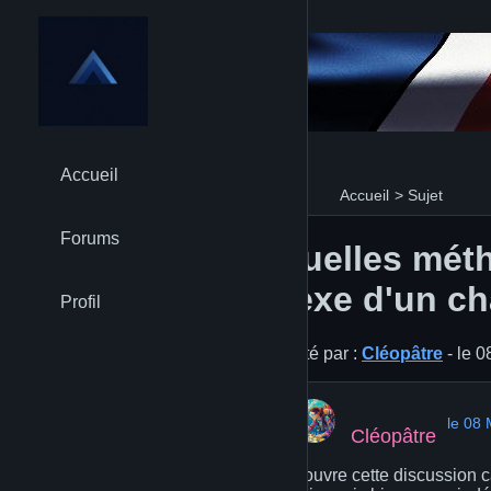
Accueil
Accueil
>
Sujet
Forums
Quelles métho
sexe d'un ch
Profil
Posté par :
Cléopâtre
- le 
le 08
Cléopâtre
J'ouvre cette discussion c