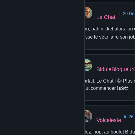
le 20 D
Le Chat
Bon, bah nickel alors, on
laisse le véto faire son job. 
BiduleBlogueur
Parfait, Le Chat ! 👍 Plus
peut commencer ! 📸😎
le 26
Volceleste
Allez, hop, au boulot Bid