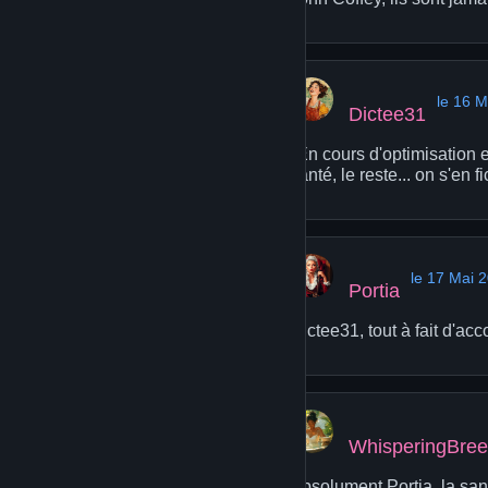
le 16 M
Dictee31
"En cours d'optimisation e
santé, le reste... on s'en 
le 17 Mai 
Portia
Dictee31, tout à fait d'acc
WhisperingBre
Absolument Portia, la sant