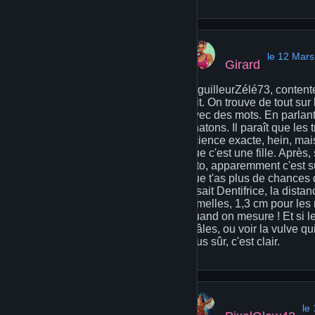
le 12 Mar
Girard
AiguilleurZélé73, contente
fait. On trouve de tout sur
avec des mots. En parlant
chatons. Il paraît que les
science exacte, hein, mais
que c'est une fille. Après,
loto, apparemment c'est s
que t'as plus de chances 
disait Dentifrice, la dista
femelles, 1,3 cm pour les 
quand on mesure ! Et si l
mâles, ou voir la vulve qu
plus sûr, c'est clair.
le