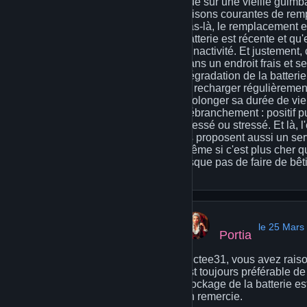
que sur une vieille guimba
raisons courantes de remp
cas-là, le remplacement es
batterie est récente et qu
d'inactivité. Et justement,
dans un endroit frais et se
dégradation de la batterie.
la recharger régulièremen
prolonger sa durée de vie.
débranchement : positif pui
pressé ou stressé. Et là, l
ils proposent aussi un ser
même si c'est plus cher qu
risque pas de faire de bêt
le 25 Mars
Portia
Dictee31, vous avez raison
est toujours préférable de
stockage de la batterie e
en remercie.