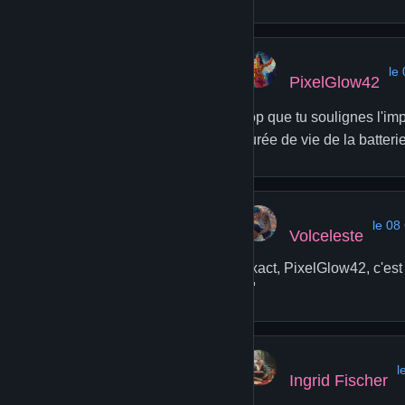
le
PixelGlow42
Top que tu soulignes l'im
durée de vie de la batterie
le 08
Volceleste
Exact, PixelGlow42, c'est
🤓
l
Ingrid Fischer