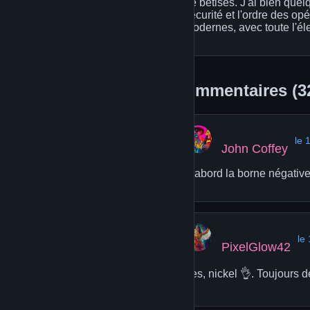
de bêtises. J'ai bien que
sécurité et l'ordre des op
modernes, avec toute l'é
Commentaires (3
le 
John Coffey
D'abord la borne négative (
le
PixelGlow42
Yes, nickel 👌. Toujours d