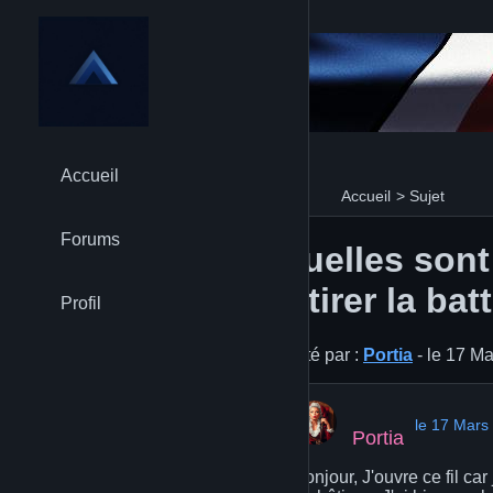
Accueil
Accueil
>
Sujet
Forums
Quelles sont
retirer la ba
Profil
Posté par :
Portia
- le 17 M
le 17 Mars
Portia
Bonjour, J'ouvre ce fil car