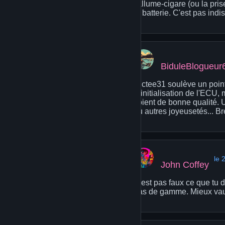
l'allume-cigare (ou la pr
la batterie. C'est pas ind
BiduleBlogueur
Dictee31 soulève un point 
réinitialisation de l'ECU, m
soient de bonne qualité. 
ou autres joyeusetés... Br
le 
John Coffey
C'est pas faux ce que tu 
bas de gamme. Mieux vaut 