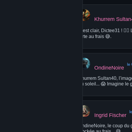
Khurrem Sultan
C'est clair, Dictee31 ! 🤦
tarte au frais 😅.
le
OndineNoire
Khurrem Sultan40, l'image 
au soleil... 😱 Imagine le g
l
Ingrid Fischer
OndineNoire, le coup du g
stockée au frais... 😅