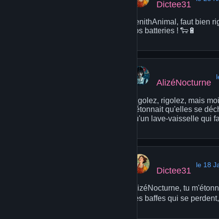
Dictee31
ZenithAnimal, faut bien ri
nos batteries ! 🐑🔋
AlizéNocturne
Rigolez, rigolez, mais moi
s'étonnait qu'elles se déc
qu'un lave-vaisselle qui fa
le 18 J
Dictee31
AlizéNocturne, tu m'étonne
des baffes qui se perdent, h