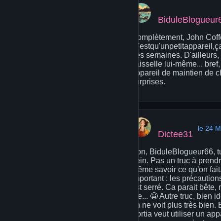
BiduleBlogueur
Complètement, John Coffey
"c'estqu'unpetitappareil,ç
des semaines. D'ailleurs, 
vaisselle lui-même... bref
appareil de maintien de ch
surprises.
le 24 
Dictee31
Bon, BiduleBlogueur66, tu
hein. Pas un truc à prend
même savoir ce qu'on fait.
important : les précaution
est serré. Ca parait bête, 
aïe... 😬 Autre truc, bien 
on ne voit plus très bien.
Portia veut utiliser un ap