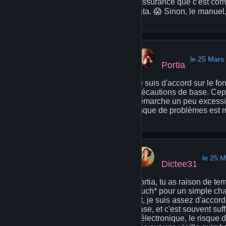
l'assurance que c'est comp
cata. 😱 Sinon, le manuel, 
le 25 Mars
Portia
Je suis d'accord sur le fon
précautions de base. Cepe
démarche un peu excessive 
risque de problèmes est m
le 25 
Dictee31
Portia, tu as raison de te
much* pour un simple chan
dit, je suis assez d'accord
base, et c'est souvent suf
d'électronique, le risqu