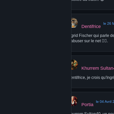
le 26 
Dentifrice
Ingrid Fischer qui parle d
d'abuser sur le net 🤦‍♂️.
Khurrem Sultan
Dentifrice, je crois qu'Ing
le 04 Avril
Portia
Khurrem Sultan40, un peu 