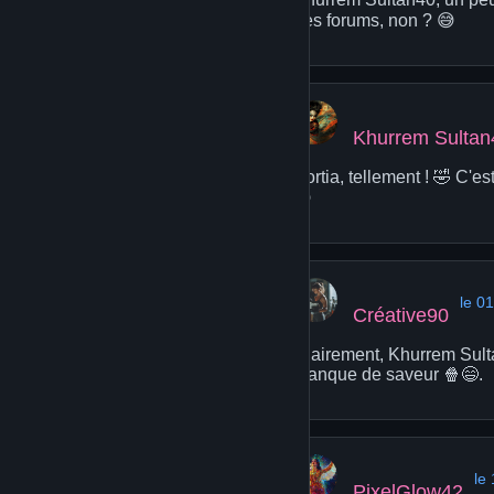
des forums, non ? 😅
Khurrem Sultan
Portia, tellement ! 🤣 C'
😄
le 0
Créative90
Clairement, Khurrem Sult
manque de saveur 🍿😄.
le 
PixelGlow42