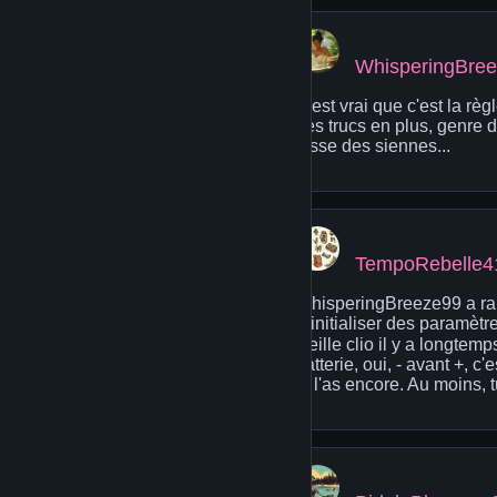
WhisperingBre
C'est vrai que c'est la rè
des trucs en plus, genre 
fasse des siennes...
TempoRebelle4
WhisperingBreeze99 a raiso
réinitialiser des paramètr
vieille clio il y a longt
batterie, oui, - avant +, c
tu l'as encore. Au moins, t