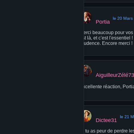
le 20 Mars
Portia
Merci beaucoup pour vos re
est là, et c'est l'essenti
prudence. Encore merci !
AiguilleurZélé7
Excellente réaction, Porti
le 21 
Dictee31
Si tu as peur de perdre le