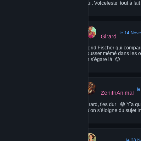
Oui, Volceleste, tout à f
le 14 Nov
Girard
Ingrid Fischer qui compare
pousser mémé dans les ort
on s'égare là. 😉
l
ZenithAnimal
Girard, t'es dur ! 😅 Y'a 
qu'on s'éloigne du sujet ini
le 28 