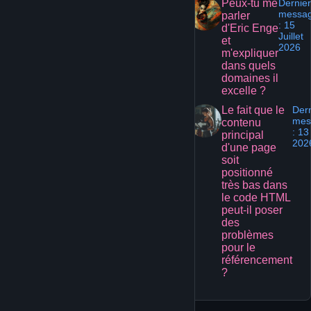
Peux-tu me
Dernier
messa
parler
: 15
d'Eric Enge
Juillet
et
2026
m'expliquer
dans quels
domaines il
excelle ?
Le fait que le
Dern
mes
contenu
: 13
principal
202
d'une page
soit
positionné
très bas dans
le code HTML
peut-il poser
des
problèmes
pour le
référencement
?