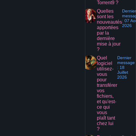
Torrent9 ?
Quelles
Dernie
messa
sont les
: 07 Ao
nouveautés
2026
apportées
par la
dernière
mise à jour
?
Quel
Dernier
message
logiciel
: 18
utilisez-
Juillet
vous
2026
pour
transférer
vos
fichiers,
et qu'est-
ce qui
vous
plaît tant
chez lui
?